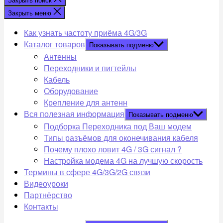
Закрыть меню
Как узнать частоту приёма 4G/3G
Каталог товаров
Показывать подменю
Антенны
Переходники и пигтейлы
Кабель
Оборудование
Крепление для антенн
Вся полезная информация
Показывать подменю
Подборка Переходника под Ваш модем
Типы разъёмов для оконечивания кабеля
Почему плохо ловит 4G / 3G сигнал ?
Настройка модема 4G на лучшую скорость
Термины в сфере 4G/3G/2G связи
Видеоуроки
Партнёрство
Контакты