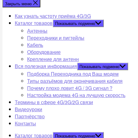
Закрыть меню
Как узнать частоту приёма 4G/3G
Каталог товаров
Показывать подменю
Антенны
Переходники и пигтейлы
Кабель
Оборудование
Крепление для антенн
Вся полезная информация
Показывать подменю
Подборка Переходника под Ваш модем
Типы разъёмов для оконечивания кабеля
Почему плохо ловит 4G / 3G сигнал ?
Настройка модема 4G на лучшую скорость
Термины в сфере 4G/3G/2G связи
Видеоуроки
Партнёрство
Контакты
Каталог товаров
Показывать подменю