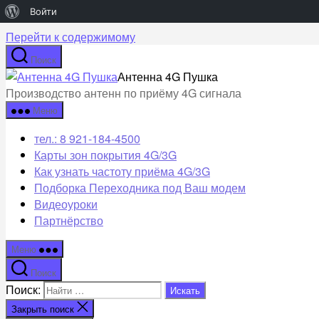
О
Войти
WordPress
Перейти к содержимому
Поиск
Антенна 4G Пушка
Производство антенн по приёму 4G сигнала
Меню
тел.: 8 921-184-4500
Карты зон покрытия 4G/3G
Как узнать частоту приёма 4G/3G
Подборка Переходника под Ваш модем
Видеоуроки
Партнёрство
Меню
Поиск
Поиск:
Закрыть поиск