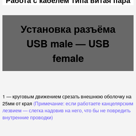
Установка разъёма
USB male — USB
female
1 — круговым движением срезать внешнюю оболочку на
25мм от края
(Примечание: если работаете канцелярским
лезвием — слегка надовив на него, что бы не повредить
внутренние проводки)