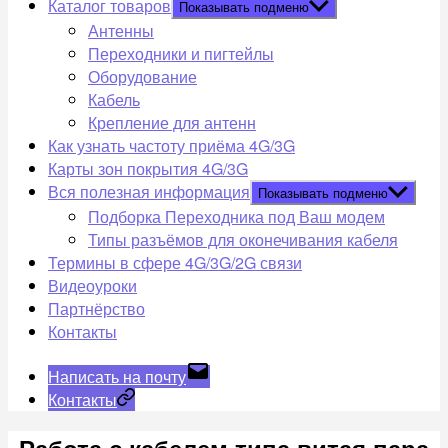
Каталог товаров
Показывать подменю
Антенны
Переходники и пигтейлы
Оборудование
Кабель
Крепление для антенн
Как узнать частоту приёма 4G/3G
Карты зон покрытия 4G/3G
Вся полезная информация
Показывать подменю
Подборка Переходника под Ваш модем
Типы разъёмов для оконечивания кабеля
Термины в сфере 4G/3G/2G связи
Видеоуроки
Партнёрство
Контакты
Написать на почту
Контакты
Работа с кабелем типа витая пара