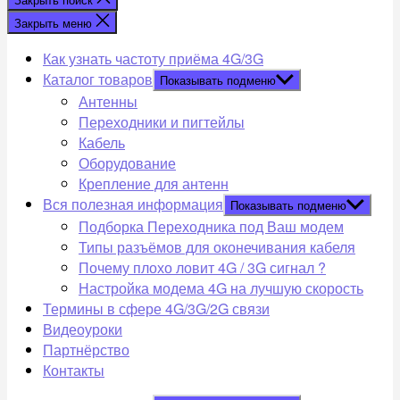
Закрыть меню
Как узнать частоту приёма 4G/3G
Каталог товаров
Показывать подменю
Антенны
Переходники и пигтейлы
Кабель
Оборудование
Крепление для антенн
Вся полезная информация
Показывать подменю
Подборка Переходника под Ваш модем
Типы разъёмов для оконечивания кабеля
Почему плохо ловит 4G / 3G сигнал ?
Настройка модема 4G на лучшую скорость
Термины в сфере 4G/3G/2G связи
Видеоуроки
Партнёрство
Контакты