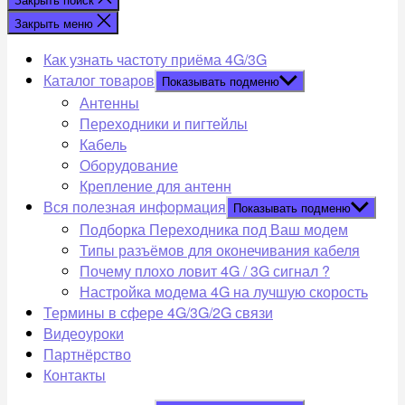
Закрыть меню
Как узнать частоту приёма 4G/3G
Каталог товаров
Показывать подменю
Антенны
Переходники и пигтейлы
Кабель
Оборудование
Крепление для антенн
Вся полезная информация
Показывать подменю
Подборка Переходника под Ваш модем
Типы разъёмов для оконечивания кабеля
Почему плохо ловит 4G / 3G сигнал ?
Настройка модема 4G на лучшую скорость
Термины в сфере 4G/3G/2G связи
Видеоуроки
Партнёрство
Контакты