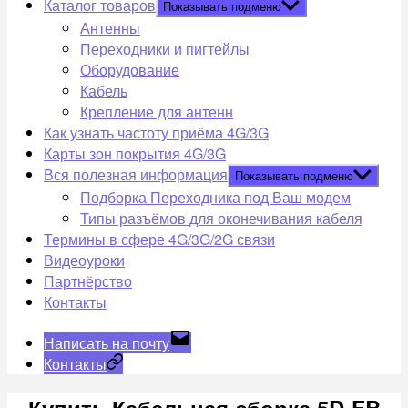
Каталог товаров
Показывать подменю
Антенны
Переходники и пигтейлы
Оборудование
Кабель
Крепление для антенн
Как узнать частоту приёма 4G/3G
Карты зон покрытия 4G/3G
Вся полезная информация
Показывать подменю
Подборка Переходника под Ваш модем
Типы разъёмов для оконечивания кабеля
Термины в сфере 4G/3G/2G связи
Видеоуроки
Партнёрство
Контакты
Написать на почту
Контакты
Купить Кабельная сборка 5D-FB