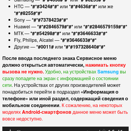
HTC —
*#*#3424#*#*
или
*#*#4636#*#*
или же
*#*#8255#*#*
Sony —
*#*#7378423#*#*
Huawei —
*#*#2846579#*#*
или
*#*#2846579159#*#*
МТК —
*#*#54298#*#*
или
*#*#3646633#*#*
Fly, Philips, Alcatel —
*#*#3646633#*#*
Другие —
*#0011#
или
*#*#197328640#*#*
После ввода последнего знака Сервисное меню
должно открыться автоматически,
нажимать кнопку
вызова не нужно.
Удобно, на устройствах
Samsung
вы
сразу попадете на экран с информацией о состоянии
сети
. На устройствах от других производителей может
понадобиться перейти в подраздел
«Информация о
телефоне» или иной раздел, содержащий сведения о
мобильном соединении
.
К сожалению, на некоторых
моделях
Android-смартфонов
данное меню может быть
вовсе недоступно.