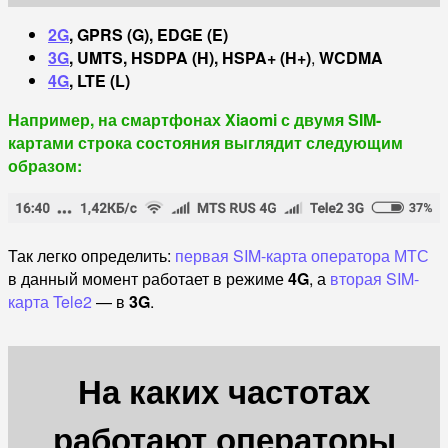
2G
, GPRS (G), EDGE (E)
3G
, UMTS, HSDPA (H), HSPA+
(H+)
,
WCDMA
4G
, LTE (L)
Например, на смартфонах Xiaomi с двумя SIM-
картами строка состояния выглядит следующим
образом:
Так легко определить:
первая SIM-карта оператора МТС
в данный момент работает в режиме
4G
, а
вторая SIM-
карта Tele2
— в
3G
.
На каких частотах
работают операторы