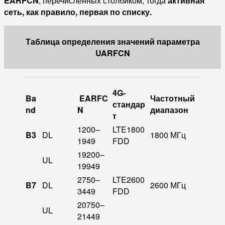
EARFCN
, перечисленных столбиком, тогда
активная
сеть, как правило, первая по списку.
Таблица определения значений параметра
UARFCN
4G-
Ba
EARFC
Частотный
стандар
nd
N
диапазон
т
1200–
LTE1800
B3
DL
1800 МГц
1949
FDD
19200–
UL
19949
2750–
LTE2600
B7
DL
2600 МГц
3449
FDD
20750–
UL
21449