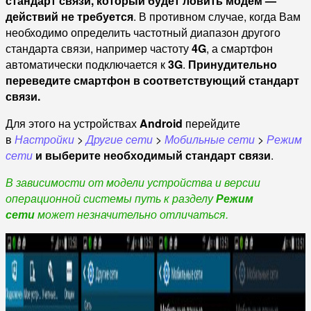
стандарт связи, который будет ловить модем —
действий не требуется
. В противном случае, когда Вам
необходимо определить частотный диапазон другого
стандарта связи, например частоту
4G
, а смартфон
автоматически подключается к
3G
.
Принудительно
переведите смартфон в соответствующий стандарт
связи.
Для этого на устройствах
Android
перейдите
в
Настройки
>
Другие сети
>
Мобильные сети
>
Режим
сети
и выберите необходимый стандарт связи
.
В зависимости от модели устройства и версии
операционной системы путь к разделу
Режим
сети
может незначительно отличаться.