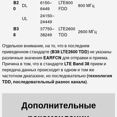
B2
6150–
LTE800
DL
800 МГц
0
6449
FDD
24150–
UL
24449
B3
37750–
LTE2600
2600 МГц
8
38249
TDD
Отдельное внимание, на то, что в последнем
приведенном стандарте
(B38 LTE2600 TDD)
не указаны
различные значения
EARFCN
для отправки и приема.
Причина в том, что в стандарте
LTE Band 38
прием и
передача данных происходит в одном и том же
частотном диапазоне, но последовательно
(технология
TDD, последовательный разнос канала)
.
Дополнительные