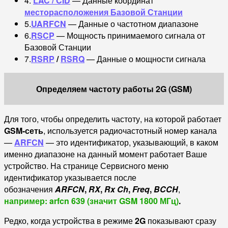
4.
LAC / CID
— Данные координат
месторасположения Базовой Станции
5.
UARFCN
— Данные о частотном диапазоне
6.
RSCP
— Мощность принимаемого сигнала от
Базовой Станции
7.
RSRP
/
RSRQ
— Данные о мощности сигнала
Определяем частоту работы 2G (GSM)
Для того, чтобы определить частоту, на которой работает
GSM-сеть
, используется радиочастотный номер канала
—
ARFCN
— это идентификатор, указывающий, в каком
именно диапазоне на данный момент работает Ваше
устройство. На странице Сервисного меню
идентификатор указывается после
обозначения
ARFCN
,
RX
,
Rx Ch
,
Freq
,
BCCH
,
например: arfcn 639 (значит GSM 1800 МГц)
.
Редко, когда устройства в режиме
2G
показывают сразу