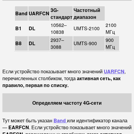
3G-
Частотный
Band
UARFCN
стандарт
диапазон
10562–
2100
B1
DL
UMTS-2100
10838
МГц
2937–
900
B8
DL
UMTS-900
3088
МГц
Если устройство показывает много значений
UARFCN
,
перечисленных столбиком, тогда
активная сеть, как
правило, первая по списку.
Определяем частоту 4G-сети
Тут может быть указан
Band
или идентификатор канала
—
EARFCN
. Если устройство показывает много значений