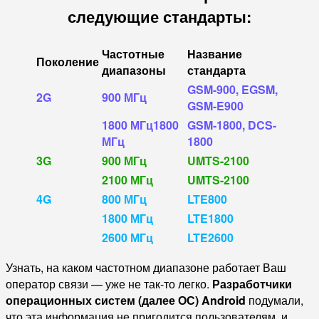
следующие стандарты:
Частотные
Название
Поколение
диапазоны
стандарта
GSM-900, EGSM,
2G
900 МГц
GSM-E900
1800 МГц1800
GSM-1800, DCS-
МГц
1800
3G
900 МГц
UMTS-2100
2100 МГц
UMTS-2100
4G
800 МГц
LTE800
1800 МГц
LTE1800
2600 МГц
LTE2600
Узнать, на каком частотном диапазоне работает Ваш
оператор связи — уже не так-то легко.
Разработчики
операционных систем (далее ОС) Android
подумали,
что эта информация не пригодится пользователям, и