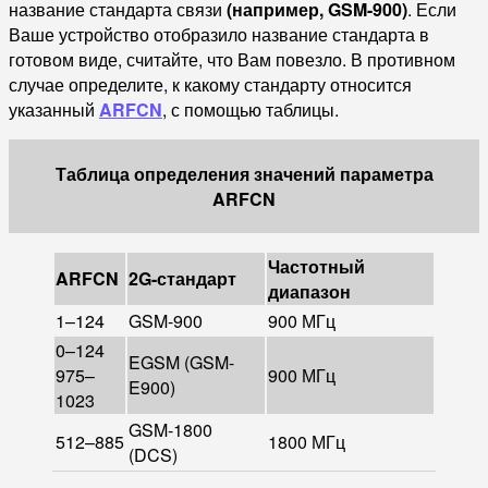
название стандарта связи
(например, GSM-900)
. Если
Ваше устройство отобразило название стандарта в
готовом виде, считайте, что Вам повезло. В противном
случае определите, к какому стандарту относится
указанный
ARFCN
, с помощью таблицы.
Таблица определения значений параметра
ARFCN
Частотный
ARFCN
2G-стандарт
диапазон
1–124
GSM-900
900 МГц
0–124
EGSM (GSM-
975–
900 МГц
E900)
1023
GSM-1800
512–885
1800 МГц
(DCS)