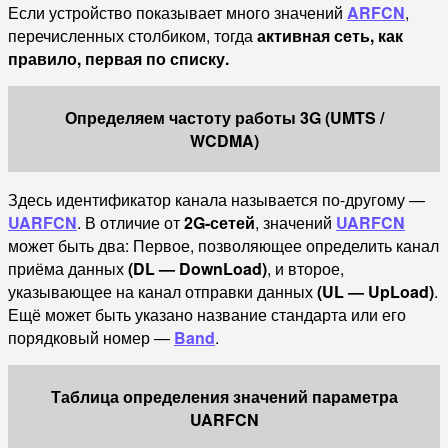
Если устройство показывает много значений
ARFCN
,
перечисленных столбиком, тогда
активная сеть, как
правило, первая по списку.
Определяем частоту работы 3G (UMTS /
WCDMA)
Здесь идентификатор канала называется по-другому —
UARFCN
. В отличие от
2G-сетей
, значений
UARFCN
может быть два: Первое, позволяющее определить канал
приёма данных
(DL — DownLoad)
, и второе,
указывающее на канал отправки данных
(UL — UpLoad)
.
Ещё может быть указано название стандарта или его
порядковый номер —
Band
.
Таблица определения значений параметра
UARFCN