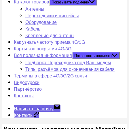
Каталог товаров
Показывать подменю
Антенны
Переходники и пигтейлы
Оборудование
Кабель
Крепление для антенн
Как узнать частоту приёма 4G/3G
Карты зон покрытия 4G/3G
Вся полезная информация
Показывать подменю
Подборка Переходника под Ваш модем
Типы разъёмов для оконечивания кабеля
Термины в сфере 4G/3G/2G связи
Видеоуроки
Партнёрство
Контакты
Написать на почту
Контакты
Как узнать частоту модем МегаФон