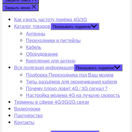
Закрыть меню
Как узнать частоту приёма 4G/3G
Каталог товаров
Показывать подменю
Антенны
Переходники и пигтейлы
Кабель
Оборудование
Крепление для антенн
Вся полезная информация
Показывать подменю
Подборка Переходника под Ваш модем
Типы разъёмов для оконечивания кабеля
Почему плохо ловит 4G / 3G сигнал ?
Настройка модема 4G на лучшую скорость
Термины в сфере 4G/3G/2G связи
Видеоуроки
Партнёрство
Контакты