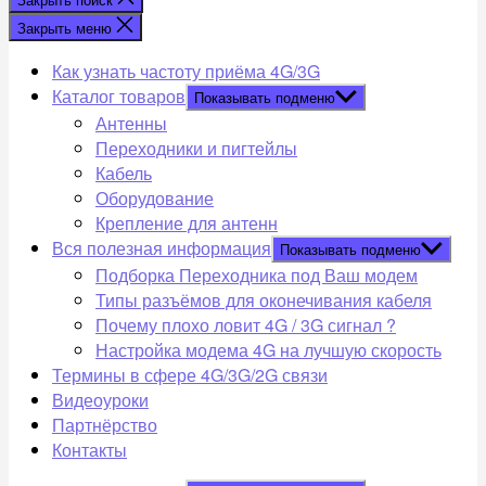
Закрыть меню
Как узнать частоту приёма 4G/3G
Каталог товаров
Показывать подменю
Антенны
Переходники и пигтейлы
Кабель
Оборудование
Крепление для антенн
Вся полезная информация
Показывать подменю
Подборка Переходника под Ваш модем
Типы разъёмов для оконечивания кабеля
Почему плохо ловит 4G / 3G сигнал ?
Настройка модема 4G на лучшую скорость
Термины в сфере 4G/3G/2G связи
Видеоуроки
Партнёрство
Контакты