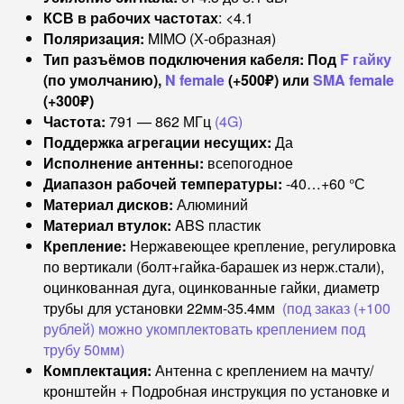
КСВ в рабочих частотах
: <4.1
Поляризация:
MIMO (Х-образная)
Тип разъёмов подключения кабеля: Под
F гайку
(по умолчанию),
N female
(+500₽) или
SMA female
(+300₽)
Частота:
791 — 862 МГц
(4G)
Поддержка агрегации несущих:
Да
Исполнение антенны:
всепогодное
Диапазон рабочей температуры:
-40…+60 °С
Материал дисков:
Алюминий
Материал втулок:
ABS пластик
Крепление:
Нержавеющее крепление, регулировка
по вертикали (болт+гайка-барашек из нерж.стали),
оцинкованная дуга, оцинкованные гайки, диаметр
трубы для установки 22мм-35.4мм
(под заказ (+100
рублей) можно укомплектовать креплением под
трубу 50мм)
Комплектация:
Антенна с креплением на мачту/
кронштейн + Подробная инструкция по установке и