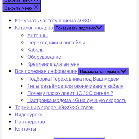
Закрыть меню
Как узнать частоту приёма 4G/3G
Каталог товаров
Показывать подменю
Антенны
Переходники и пигтейлы
Кабель
Оборудование
Крепление для антенн
Вся полезная информация
Показывать подменю
Подборка Переходника под Ваш модем
Типы разъёмов для оконечивания кабеля
Почему плохо ловит 4G / 3G сигнал ?
Настройка модема 4G на лучшую скорость
Термины в сфере 4G/3G/2G связи
Видеоуроки
Партнёрство
Контакты